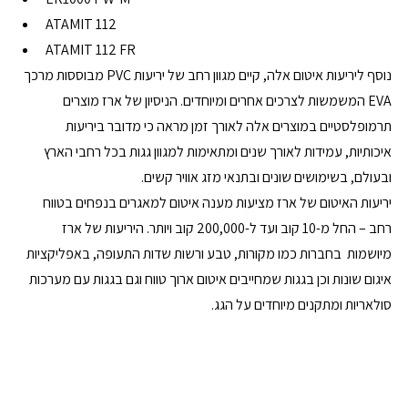
ATAMIT 112
ATAMIT 112 FR
נוסף ליריעות איטום אלה, קיים מגוון רחב של יריעות PVC מבוססות מרכך 
EVA המשמשות לצרכים אחרים ומיוחדים. הניסיון של ארז מוצרים 
תרמופלסטיים במוצרים אלה לאורך זמן מראה כי מדובר ביריעות 
איכותיות, עמידות לאורך שנים ומתאימות למגוון גגות בכל רחבי הארץ 
ובעולם, בשימושים שונים ובתנאי מזג אוויר קשים.
יריעות האיטום של ארז מציעות מענה איטום למאגרים בנפחים בטווח 
רחב – החל מ-10 קוב ועד ל-200,000 קוב ויותר. היריעות של ארז 
מיושמות  בחברות כמו מקורות, טבע ורשות שדות התעופה, באפליקציות 
איגום שונות וכן בגגות שמחייבים איטום ארוך טווח וגם בגגות עם מערכות 
סולאריות ומתקנים מיוחדים על הגג.