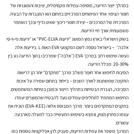
במהלך ייצור היריעה, מוסיפה עמידות מקסימלית, יציבות והומוגניות של 
חומר הציפוי. אחד הפיתוחים המרכזיים בתחום הוא התגברות על הבעיה 
המרכזית של המרככים – יצירת חומרי ריכוך שאינו נדיף ובכך השתפר 
משמעותית אורך חיי היריעות.
בשוק הישראלי בארץ נפוץ המושג "יריעות PVC-ELVA" או ״יריעות פי-וי-סי 
אלבה״  – בישראל נוספה לשם המקצועי EVA האות L. ביריעות אלה 
נעשה שימוש רחב במרכך EVA (״אלבה״) שמרכיבו בתוך היריעה נע בין 
20-30%  מכלל היריעה.
הסיבות לחיפוש אחר חומר משלב מרכך "מתקדם" יותר הן: דרישות 
התקינה שמשתנות לאורך השנים – בייחוד בתחום שמירה על איכות 
הסביבה, הגברת הבטיחות בתהליך הייצור וכמובן בטיחות המשתמשים. 
החיפוש המתמיד לתחליפים עמידים נועד להבטיח שהמוצרים יעמדו 
בתקנים המתקדמים ביותר. מרכך המבוסס אלווה (EVA-KEE) הוכיח את 
עצמו כפתרון מצוין, ונמצא בשימוש התעשייה כבר למעלה מארבעה 
עשורים.
המרכך משפר את עמידות היריעות, מעניק להן אפליקציות נוספות כמו 