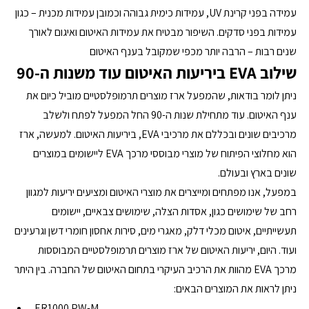
עמידה בפני קרינת UV, עמידות כימית גבוהה וכמובן עמידות מכנית – כגון 
עמידות בפני סדקים. השיפור מבטיח את עמידות האיטום ואיגום לאורך 
שנים רבות – הרבה יותר מכפי שמקובל בענף האיטום
שילוב 
EVA
 ביריעות האיטום עוד משנות ה-90
ניתן לומר בודאות, שהמפעל ארז מוצרים תרמופלסטיים מוביל כיום את 
ענף האיטום. עוד מתחילת שנות ה-90 החל המפעל לפתח ולשלב 
מרכיבים שונים ובכללם את מרכיבי EVA, ביריעות האיטום. למעשה, ארז 
הוא מחלוצי הפיתוח של מוצרי מבוססי מרכך EVA ליישומים במוצרים 
שונים בארץ ובעולם.
במפעל, אנו מפתחים ומייצרים את מוצרי האיטום ומציעים יריעות למגוון 
רחב של שימושים כגון, אסדות הצלה, שימושים צבאיים, יישומים 
תעשייתיים, איטום מכלי דלק, מאגרי מים, סירות אחסון חומרי דשן וגרעינים 
ועוד. היום, יריעות האיטום של ארז מוצרים תרמופלסטיים המבוססות 
מרכך EVA מהוות את הרכיב העיקרי בתחום האיטום של החברה. בין היתר 
ניתן לראות את המוצרים הבאים:
ER1000 PW-M