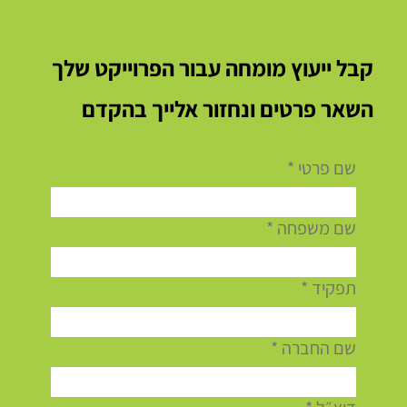
קבל ייעוץ מומחה עבור הפרוייקט שלך
השאר פרטים ונחזור אלייך בהקדם
לפני שמניחים יריעה אחת: למה הכנת הגג
שם פרטי
*
לאיטום כראוי קובעת אם האיטום יחזיק שנים –
או יכשל בחורף הראשון
שם משפחה
*
תפקיד
*
שם החברה
*