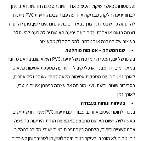
וטקסטורות. כאשר שיקולי העיצוב או דרישות הסביבה דורשות זאת, ניתן 
לבחור יריעה חלקה, מבריקה או יריעה עם הטבעה. יריעות PVC ניתנות 
להדפסה כך שבמידת הצורך, באזורים בולטים ונראים לעין, ניתן להדפיס 
דוגמה כזאת או אחרת על היריעה. יריעת האיטום יכולה כעת להשתלב 
בעיצוב של המבנה או המרחב ולהפוך לחלק מהעיצוב.
שם המשחק – אטימות מוחלטת 
בסופו של יום, המטרה המרכזית של יריעת PVC היא איטום. בין אם מדובר 
במאגר מים, גג, מבנה או כלי קיבול – היריעה מספקת אטימות מלאה, 
לאורך זמן. היריעות מספקות אטימות מלאה למים ו/או לנוזלים אחרים, 
בסביבות שונות. יריעת PVC מוכיחה את עצמה כפתרון איטום מיטבי, 
לאורך זמן.
בטיחות ונוחות בעבודה
בניגוד לחומרי איטום אחרים, עבודה עם יריעות PVC אינה דורשת יישום 
באש גלויה. יישום האיטום מתבצע באמצעות הנחת  היריעות בחפיפה 
אחת לשנייה וריתוך/ הלחמה בין התפרים בציוד ייעודי. מדובר בתהליך 
נוח, מהיר ולא מורכב ובעיקר בטיחותי לחלוטין, הן לסביבה והן לעובדים 