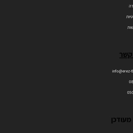
רה
טיות
שות
 קשר
info@erez-
0
05
מעודכן