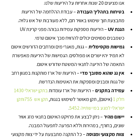
אנו מציעים 20 שנות אחריות על היריעות שלנו.
בטיחות בתהליך העבודה 
– עבודת ההלחמה של היריעות 
מתבצעת תוך שימוש באוויר חם, ללא מעורבות של אש גלויה.
הגנת 
UV
 – היריעות מספקות עמידות גבוהה מפני קרינת UV 
כשמבנים מסוימים יכולים להרוויח מכך איטום טרמי.
גמישות מקסימלית 
– גגות, מאגרי מים ומרחבים הדורשים איטום 
לא תמיד יהיו ישרים או מפולסים. הגמישות של היריעות מאפשרת 
התאמה של היריעה לתנאי המשטח שדורש איטום.
אין גג שהוא מסובך מדי 
– היריעות של ארז מותקנות במגוון רחב 
של גגות ומבנים ומספקות את האטימות הנדרשת.
עמידה בתקנים 
– היריעות של ארז עומדות 
בתקן ישראלי 1430 
חלק 1
 (איטום), תקן מאושר לשימוש בגגות, 
תקן אש  755
ותקן 
ישראלי למגע במי שתייה 5452
.
יישום מהיר 
– ניתן לבצע את פרויקט האיטום בתנאי מזג אוויר 
שונים, בחורף, במהירות וללא הפרעה לתפעול המבנה.
צוות מקצועי ומנוסה 
– כל התקנה מתבצעת על ידי צוות מקצועי 