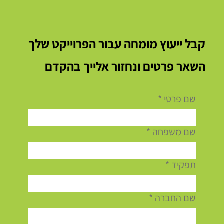
קבל ייעוץ מומחה עבור הפרוייקט שלך
השאר פרטים ונחזור אלייך בהקדם
לפני שמניחים יריעה אחת: למה הכנת הגג
שם פרטי
*
לאיטום כראוי קובעת אם האיטום יחזיק שנים –
או יכשל בחורף הראשון
שם משפחה
*
תפקיד
*
שם החברה
*