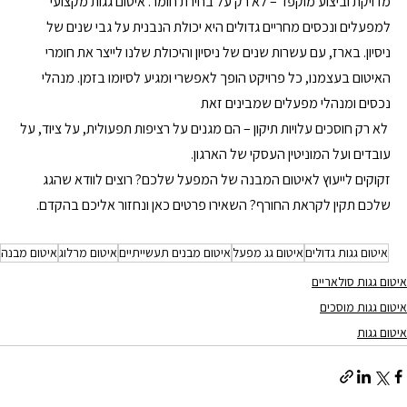
מדויקת וביצוע מוקפד – לא רק על בחירת חומר. איטום גגות מקצועי 
למפעלים ונכסים מחריים גדולים היא יכולת הנבנית על גבי שנים של 
ניסיון. בארז, עם עשרות שנים של ניסיון והיכולת שלנו לייצר את חומרי 
האיטום בעצמנו, כל פרויקט הופך לאפשרי ומגיע לסיומו בזמן. מנהלי 
נכסים ומנהלי מפעלים שמבינים זאת 
 לא רק חוסכים עלויות תיקון – הם מגנים על רציפות תפעולית, על ציוד, על 
עובדים ועל המוניטין העסקי של הארגון.
זקוקים לייעוץ לאיטום המבנה של המפעל שלכם? רוצים לוודא שהגג 
שלכם תקין לקראת החורף? השאירו פרטים כאן ונחזור אליכם בהקדם. 
איטום גגות גדולים
איטום גג מפעל
איטום מבנים תעשייתיים
איטום מרלוג
איטום מבנה
איטום גגות סולאריים
איטום גגות מוסכים
איטום גגות