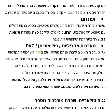
יתרון:
 עמידות גבוהה לאורך שנים. 
נקודת תשומת לב:
 רגישות לנקודות 
חדירה אם אינן מטופלות נכון – קריטי במיוחד במבנים עם ציוד רב על הגג.
זפת חם
שיטה מסורתית שעדיין רלוונטית במקרים מסוימים, בפרט בגגות גדולים 
עם גיאומטריה מורכבת. 
יתרון:
 כיסוי מלא של כל פינה. 
נקודת תשומת 
לב:
 צורך בתחזוקה תקופתית מתוכננת.
מערכות אקריליות / פוליאוריתן / PVC
אלו מערכות האיטום שבהן אנחנו מתשמשים ב
ארז
. מערכות מתקדמות 
שיכולות להחזיק שנים – אך רק אם ההתאמה לתשתית מדויקת. מתאימות 
במיוחד למבנים עם גגות מתכת או פנלים. מים עומדים עלולים לפגוע 
בחלק מהמערכות הללו – שיקול קריטי בגגות שטוחים גדולים.
הבחירה אינה צריכה להתבסס על מחיר בלבד, אלא על התאמה 
הנדסית מדויקת לסוג המבנה, שטחו ואופי הפעילות בו.
גגות סולאריים: שכבת מורכבות נוספת
מבנים תעשייתיים רבים נושאים מערכות סולאריות על גגותיהם – ומכאן 