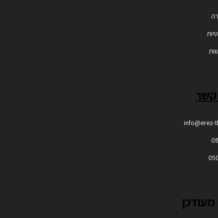
רה
טיות
שות
 קשר
info@erez-
0
05
מעודכן