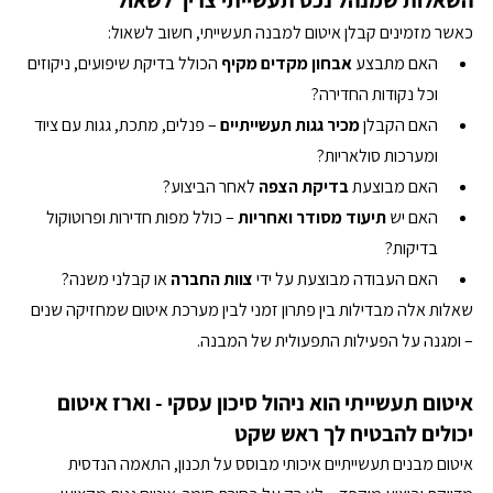
השאלות שמנהל נכס תעשייתי צריך לשאול
כאשר מזמינים קבלן איטום למבנה תעשייתי, חשוב לשאול:
האם מתבצע 
אבחון מקדים מקיף
 הכולל בדיקת שיפועים, ניקוזים 
וכל נקודות החדירה?
האם הקבלן 
מכיר גגות תעשייתיים
 – פנלים, מתכת, גגות עם ציוד 
ומערכות סולאריות?
האם מבוצעת 
בדיקת הצפה
 לאחר הביצוע?
האם יש 
תיעוד מסודר ואחריות
 – כולל מפות חדירות ופרוטוקול 
בדיקות?
האם העבודה מבוצעת על ידי 
צוות החברה
 או קבלני משנה?
שאלות אלה מבדילות בין פתרון זמני לבין מערכת איטום שמחזיקה שנים 
– ומגנה על הפעילות התפעולית של המבנה.
איטום תעשייתי הוא ניהול סיכון עסקי - וארז איטום 
יכולים להבטיח לך ראש שקט 
איטום מבנים תעשייתיים איכותי מבוסס על תכנון, התאמה הנדסית 