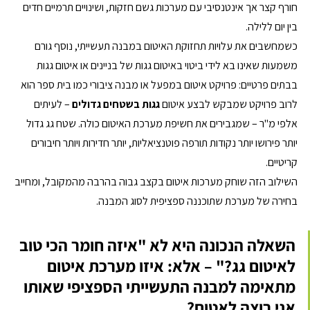
חורף קצר אך אינטנסיבי עם מערכות גשם חזקות, ושינויים תרמיים חדים 
בין יום ללילה.
כשמחשבים את עלויות תחזוקת האיטום במבנה תעשייתי, נוסף גורם 
משמעות שאינו בא לידי ביטוי באיטום גגות של בניינים או איטום גגות 
בבתים פרטיים: פרויקט איטום במפעל או מבנה ציבורי כמו בית ספר הוא 
לרוב פרויקט שמבקש לבצע איטום 
גגות בשטחים גדולים
 – לעיתים 
אלפי מ"ר – שמגבירים את חשיפת מערכת האיטום כולה. שטח גג גדול 
יותר פירושו יותר נקודות תורפה פוטנציאליות, יותר חדירות ויותר חיבורים 
קריטיים.
השילוב הזה שוחק מערכות איטום בקצב גבוה בהרבה מהמקובל, ומחייב 
בחירה של מערכת שתוכננה ספציפית לסוג המבנה.
השאלה הנכונה היא לא "איזה חומר הכי טוב 
לאיטום גג?" – אלא: איזו מערכת איטום 
מתאימה למבנה התעשייתי הספציפי שאותו 
אני רוצה לאטום?