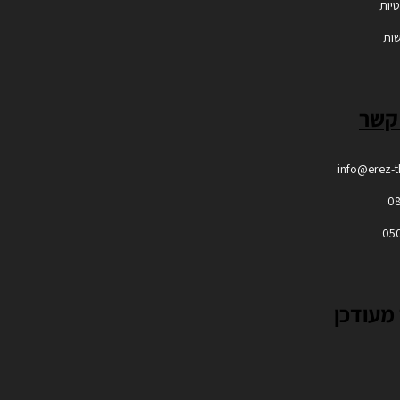
טיות
שות
 קשר
info@erez-
0
05
מעודכן