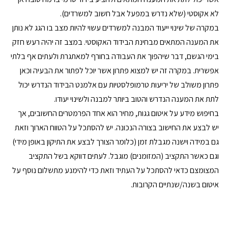
לא אקוסטי (שלא נדרש במפעל אבל חשוב למשרדים).
במקרה של שינוי ייעוד המבנה למשרדים עשוי להיות מצב בו הגג לא נותן 
את המענה המתאים מבחינת הבידוד האקוסטי. במצב זה יהיה רעש חזק 
בימי הגשם, דבר שיהפוך את העבודה בחורף למאתגרת ולעתים אף בלתי 
אפשרית. במקרה זה יש למצוא פתרון אשר יוכל לפתור את הבעיה וכאן 
פתרון משולב של יריעות טרמופלסטיות עם אלמנט הבידוד הנדרש יכול 
לתת את המענה הנדרש והטוב ביותר למבנה ולשינוי יעודו.
בחיפוש מידע על איטום גגות, מחיר הוא אחד הפרמטרים החשובים, אך 
יש לבצע את החישוב בצורה הנכונה. יש להסתכל על הטווח הארוך וזאת 
גם במידה וישנה מגבלת זמן (כלומר הצורך לבצע את התיקון באופן מידי) 
וגם כאשר התקציב (המזומנים) מוגבל. לעתים דווקא בשל התקציב 
המצומצם כדאי להסתכל על העתיד וזאת כדי להימנע מתשלום נוסף על 
איטום בשנה/שנתיים הקרובות.