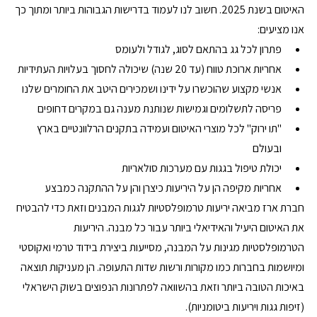
האיטום בשנת 2025. חשוב לנו לעמוד בדרישות הגבוהות ביותר ומתוך כך 
אנו מציעים:
פתרון לכל גג בהתאם לסוג, לגודל ולעומס
אחריות ארוכת טווח (עד 20 שנה) שיכולה לחסוך בעלויות העתידיות
אנשי מקצוע שהוכשרו על ידינו ושמכירים היטב את החומרים שלנו
פריסה לתשלומים וגמישות שנותנת מענה גם במקרים דחופים
"תו ירוק" לכל מוצרי האיטום ועמידה בתקנים הרלוונטיים בארץ 
ובעולם
יכולת טיפול בגגות עם מערכות סולאריות
אחריות מקיפה הן על היריעות כיצרן והן על ההתקנה כמבצע
חברת ארז מביאה יריעות טרמופלסטיות לגגות המבנים וזאת כדי להבטיח 
את האיטום היעיל והאידיאלי ביותר עבור כל מבנה. היריעות 
הטרמופלסטיות מגינות על המבנה, מסייעות ביצירת בידוד טרמי ואקוסטי 
ומיושמות בחברות כמו מקורות ורשות שדות התעופה. הן מעניקות תוצאה 
באיכות הטובה ביותר וזאת בהשוואה לפתרונות הנפוצים בשוק הישראלי 
(זיפות גגות ויריעות ביטומניות).