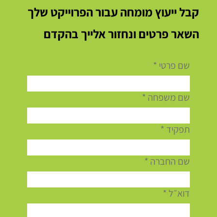
קבל ייעוץ מומחה עבור הפרוייקט שלך
השאר פרטים ונחזור אלייך בהקדם
לפני שמניחים יריעה אחת: למה הכנת הגג
שם פרטי
*
לאיטום כראוי קובעת אם האיטום יחזיק שנים –
או יכשל בחורף הראשון
שם משפחה
*
תפקיד
*
שם החברה
*
דוא״ל
*