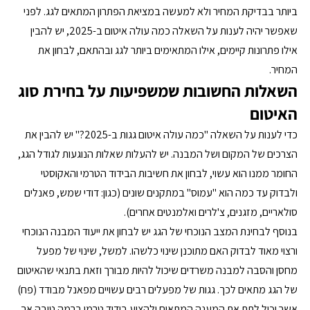
ביותר בבדיקת המחיר ולא למעשה במציאת הפתרון המתאים לגג. לפני 
שאפשר יהיה לענות על השאלה כמה עולה איטום ב-2025, יש להבין 
אילו פתרונות קיימים, אילו המתאימים ביותר לגג ובהתאם, לבחון את 
המחיר.
השאלות החשובות שמשפיעות על בחירת סוג 
האיטום
כדי לענות על השאלה "כמה עולה איטום גגות ב-2025?" יש להבין את 
הצרכים של המקום ושל המבנה. יש להעלות שאלות הנוגעות לגודל הגג, 
החומר ממנו הוא עשוי, לבחון את חשיבות הבידוד הטרמי והאקוסטי 
ולבדוק עד כמה הוא "עמוס" במתקנים שונים (כגון: דודי שמש, פאנלים 
סולאריים, מזגנים, צ'לרים ואלמנטים אחרים).
בנוסף לבחינת המצב הנוכחי של הגג יש לבחון את ייעוד המבנה הנוכחי 
ורצוי מאוד לבדוק האם מתוכנן שינוי כלשהו. למשל, שינוי של מפעל 
מחסן והסבה למבנה משרדים שיכול להיות מבורך וזאת בתנאי שהאיטום 
של הגג מתאים לכך. גגות של מפעלים רבים עשויים מפאנל מבודד (פח) 
אשר יכול לתת את המענה המתאים ולהציע בידוד טרמי ברמה טובה אך 