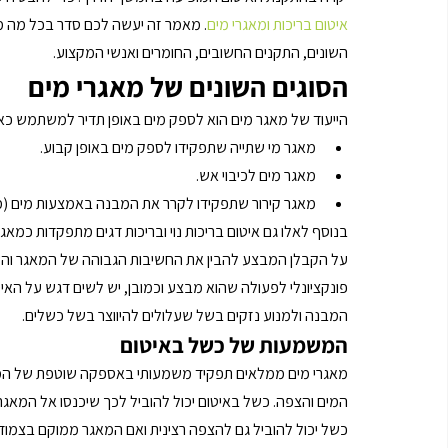
איטום בריכות ומאגרי מים
. 
מאמר זה יעשה לכם סדר בכל מה מה
השונים, התקנים החשובים, החומרים ואנשי המקצוע. 
הסוגים השונים של מאגרי מים
הייעוד של מאגר מים הוא לספק מים באופן תדיר למשתמש כאשר
מאגר מי שתייה שתפקידו לספק מים באופן קבוע.
מאגר מים לכיבוי אש. 
מאגר קירור שתפקידו לקרר את המבנה באמצעות מים (מח
בנוסף לאלו גם איטום בריכות נוי ובריכות דגים מתפקדות כמאג
על הקבלן המבצע להבין את החשיבות הגבוהה של המאגר והשפעת
פונקציונלי לפעולה שהוא מבצע וכמובן, יש לשים דגש על האיטו
המבנה ולמנוע נזקים בשל שעלולים להיווצר בשל כשלים.
המשמעות של כשל באיטום 
מאגרי מים ממלאים תפקיד משמעותי באספקה שוטפת של המים.
המים והצפה. כשל באיטום יכול להוביל לכך שיכנסו אל המאגר גו
כשל יכול להוביל גם להצפה רצינית ואם המאגר ממוקם בצמוד 