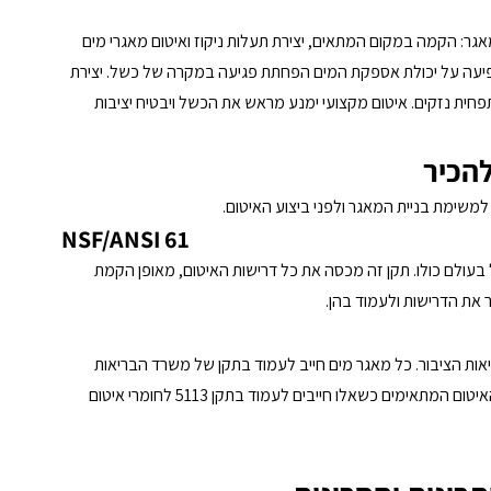
גר: הקמה במקום המתאים, יצירת תעלות ניקוז ואיטום מאגרי מים 
עה על יכולת אספקת המים הפחתת פגיעה במקרה של כשל. יצירת 
ית נזקים. איטום מקצועי ימנע מראש את הכשל ויבטיח יציבות 
להכיר
משימת בניית המאגר ולפני ביצוע האיטום. 
NSF/ANSI 61
בעולם כולו. תקן זה מכסה את כל דרישות האיטום, מאופן הקמת 
את הדרישות ולעמוד בהן. 
בו מבטיחה את בריאות הציבור. כל מאגר מים חייב לעמוד בתקן של משרד הבריאות 
ולהשתמש רק בחומרים שאושרו לשימוש במאגר כולל חומרי האיטום המתאימים כשאלו חייבים לעמוד בתקן 5113 לחומרי איטום 