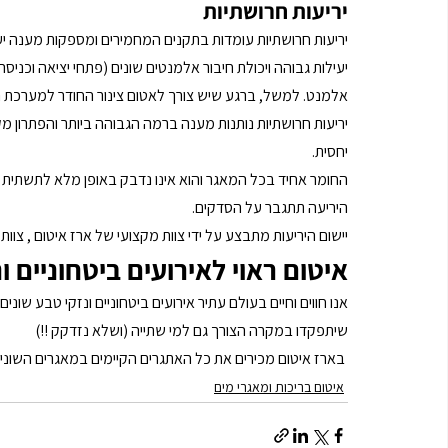
יריעות חרושתיות 
יריעות חרושתיות עומדות בתקנים המחמירים ומספקות מענה יעי
יעילות גבוהה ויכולת חיבור אלמנטים שונים (פתחי יציאה וכני
אלמנט. למשל, ברגע שיש צורך לאטום צינור החודר למערכת ה
יריעות חרושתיות נותנות מענה ברמה הגבוהה ביותר והפתרון
יחסית. 
החומר אחיד בכל המאגר והוא אינו נדבק באופן מלא לתשתית כ
היריעה תתגבר על הסדקים.
יישום היריעות מתבצע על ידי צוות מקצועי של ארז איטום , צ
איטום ראוי לאירועים ביטחוניים ו
אנו חווים וחיים בעולם עתיר אירועים ביטחוניים ונזקי טבע שונ
שיתפקדו במקרה הצורך גם למי שתייה (ושלא נזדקק !!)
 בארז איטום מכירים את כל האתגרים הקיימים במאגרים השוני
איטום בריכות ומאגרי מים