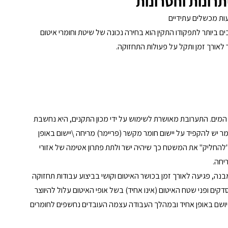
תרונות וחסרונות
ות מכשלים עתידיים
 ביותר לתפקודו התקין הוא בחירה נכונה של שיטת וחומרי איטום 
אורך זמן ותקל על פעולות התחזוקה. 
המים. התערובת מאושרת לשימוש על ידי מכון התקנים, היא נחשבת 
 יש להקפיד על יישום חומר מקשר (פריימר) מריחה \יישום באופן 
"להחליק" את המשטח כך שיהיה ישר ולתת פתרון אטימה של אזורי 
יחה.
נה, פגיעה לאורך זמן בכושר האיטום וקושי בביצוע עבודות תחזוקה 
ים ופני שטח האיטום (אינו אחיד) בשל אופי האיטום עלול להיווצר 
יושם באופן אחיד ובמהלך העבודה עצמה העובדים נחשפים לחומרים 