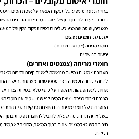
חומרי איטום מקובלים – הכרות, י
בחירה נכונה משפיע על תפקוד המאגר על איכות המים והימנע
ברור כי מעבר לתכנון נכון של מאגר המים אחד הדברים החשובים
מאגרים, שיטה שתמנע כשלים ותבטיח תפקוד תקין של המאגר ל
ישנם שני חומרים נפוצים: 
חומרי מריחה (צמנטים ואחרים) 
יריעות חרושתיות 
חומרי מריחה (צמנטים ואחרים)
תערובת צמנטית גמישה מתאימה לאיטום קירות ורצפות מאגרי 
לנוחה לעבודה ועמידה בפני טמפרטורות משתנות. ביישום החומר
אחיד, ללא הפסקות ולהקפיד על כיסוי מלא. במידת הצורך יש 
הצנרת ואזורי כניסת ויציאת המים לפי שמיישמים את חומרי המר
החסרונות של חומרי מריחה הם היווצרות סדקים בשל תזוזת המב
בשל אותה תזוזה, מה שעלול להוביל להיווצרות פטרת בתוך הסדק
חיבור חלש לאלמנטים שונים בתוך המאגר, החומר לא תמיד מ
רעילים. 