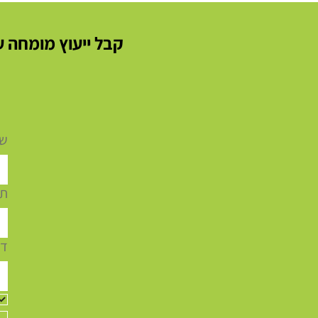
קבל ייעוץ מומחה ע
איטום גגות מחירון 2025 : איך
לחשב את הפתרון הנכון עבורך
שם
תפ
דו