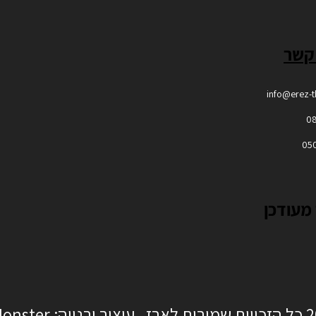
רה
טיות
שות
 קשר
info@erez-
0
05
מעודכן