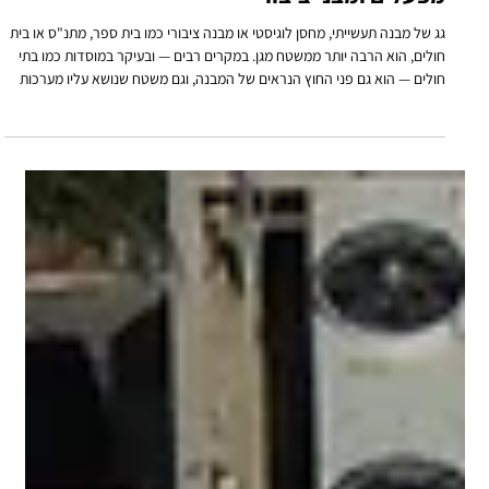
איטום גג במבנה תעשייתי: המדריך למנהלי
מפעלים ומבני ציבור
גג של מבנה תעשייתי, מחסן לוגיסטי או מבנה ציבורי כמו בית ספר, מתנ"ס או בית
חולים, הוא הרבה יותר ממשטח מגן. במקרים רבים — ובעיקר במוסדות כמו בתי
חולים — הוא גם פני החוץ הנראים של המבנה, וגם משטח שנושא עליו מערכות
קריטיות לפעילות השוטפת: פאנלים סולאריים, יחידות מיזוג, ולעיתים תשתיות
תקשורת וחשמל.