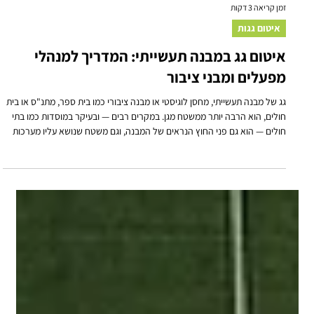
זמן קריאה 3 דקות
איטום גגות
איטום גג במבנה תעשייתי: המדריך למנהלי
מפעלים ומבני ציבור
גג של מבנה תעשייתי, מחסן לוגיסטי או מבנה ציבורי כמו בית ספר, מתנ"ס או בית
חולים, הוא הרבה יותר ממשטח מגן. במקרים רבים — ובעיקר במוסדות כמו בתי
חולים — הוא גם פני החוץ הנראים של המבנה, וגם משטח שנושא עליו מערכות
קריטיות לפעילות השוטפת: פאנלים סולאריים, יחידות מיזוג, ולעיתים תשתיות
תקשורת וחשמל.